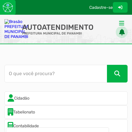
Cadastre-se
AUTOATENDIMENTO
PREFEITURA MUNICIPAL DE PANAMBI
ACESSO RÁPIDO
Acessibilidade
Cidadão
O que você procura?
Diário Oficial
Transparência
Cidadão
Tabelionato
Contabilidade